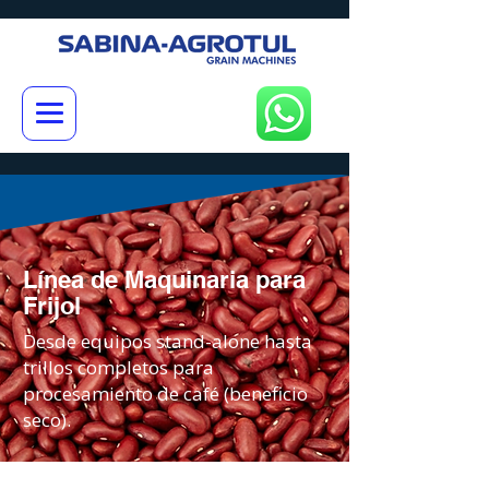
Línea de Maquinaria para
Frijol
Desde equipos stand-alone hasta
trillos completos para
procesamiento de café (beneficio
seco).