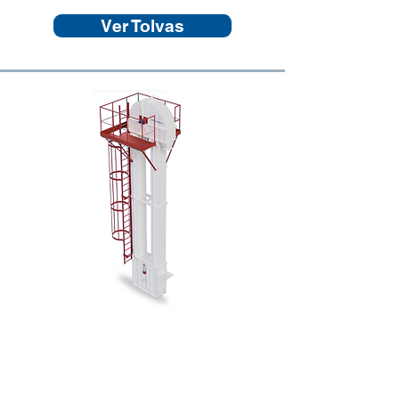
Ver Tolvas
Elevador de Cangilones
Ver Elevadores