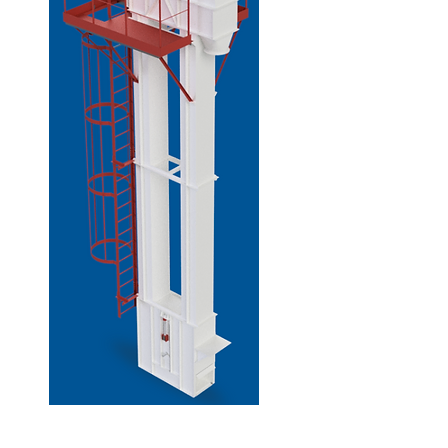
Nuestros elevadores de cangilones
transportan los granos de frijol a granel