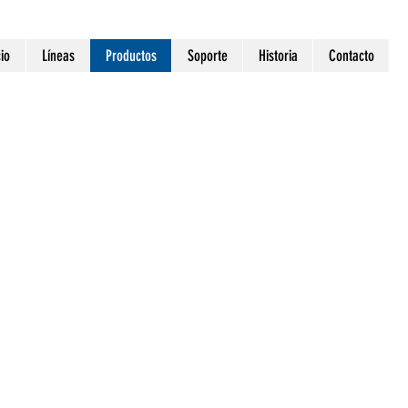
cio
Líneas
Productos
Soporte
Historia
Contacto
RA
AR
ento