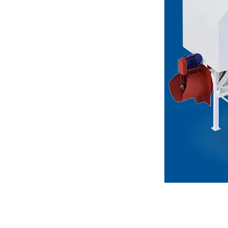
énea del grano en la
.
 cruzados que resisten viento
tura del medio de secado.
iomasa (ecológico y
grado (marca CONELEVA) con
ideal para granos gruesos o
pacidades, bajo desgaste y
ado de alta calidad con
eal para productores y
ncia y preservación del valor