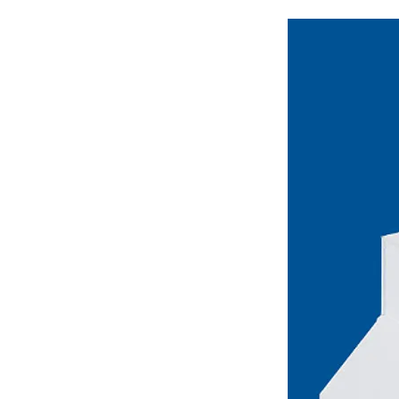
 grano modelo SLSX (tipo
ante), marca TERMOMECANIC
ngeniería S.A.), son equipos
ad diseñados para el secado
, arroz, maíz, frijoles, sorgo
l secado se logra
 en el grano mediante una
 gases calientes (provenientes
 intercambiador de vapor).
na sobredimensionada, donde
e aire a baja velocidad a
s y cruzados. Este diseño
o homogéneo en cuatro
ón prolongada y uniforme del
iene parámetros psicométricos
y eficiente. El tiempo de
 según el producto y la