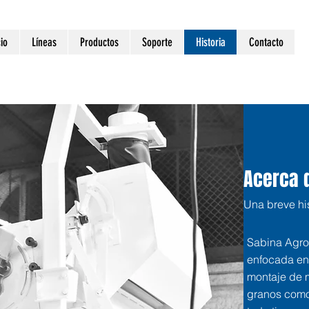
cio
Líneas
Productos
Soporte
Historia
Contacto
Acerca 
Una breve his
Sabina Agro
enfocada en 
montaje de 
granos como c