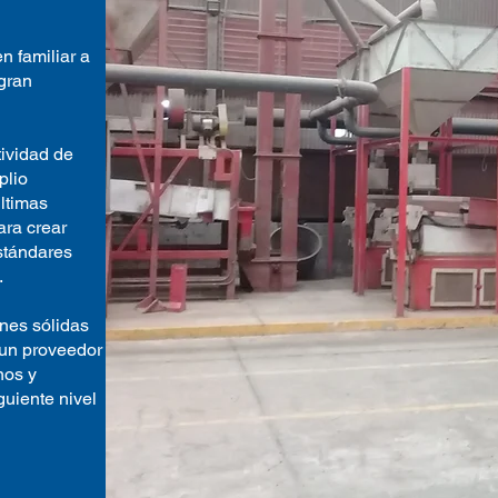
n familiar a
gran
tividad de
plio
ltimas
ara crear
stándares
.
nes sólidas
 un proveedor
nos y
guiente nivel