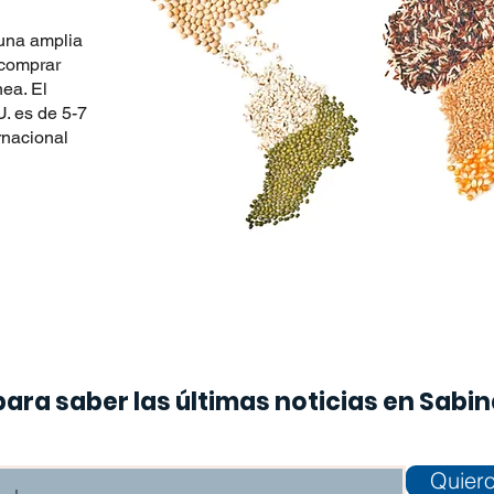
una amplia
 comprar
nea. El
. es de 5-7
rnacional
para saber las últimas noticias en Sabi
Quiero