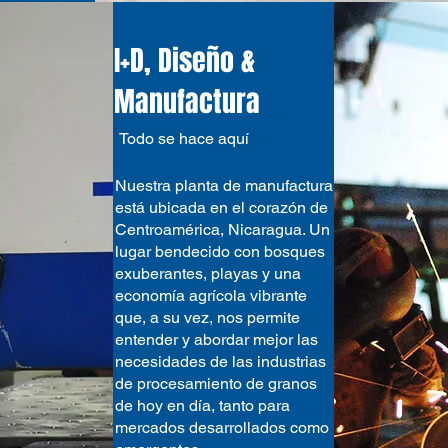
I+D, Diseño &
Manufactura
Todo se hace aquí
Nuestra planta de manufactura
está ubicada en el corazón de
Centroamérica, Nicaragua. Un
lugar bendecido con bosques
exuberantes, playas y una
economía agrícola vibrante
que, a su vez, nos permite
entender y abordar mejor las
necesidades de las industrias
de procesamiento de granos
de hoy en día, tanto para
mercados desarrollados como