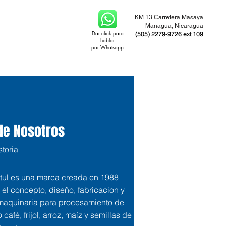
KM 13 Carretera Masaya
Managua, Nicaragua
Dar click para
(505) 2279-9726 ext 109
hablar
por Whatsapp
de Nosotros
toria
tul es una marca creada en 1988
el concepto, diseño, fabricacion y
maquinaria para procesamiento de
afé, frijol, arroz, maíz y semillas de