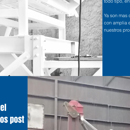
todo tipo, en
Ya son mas 
con amplia e
nuestros pr
el
os post