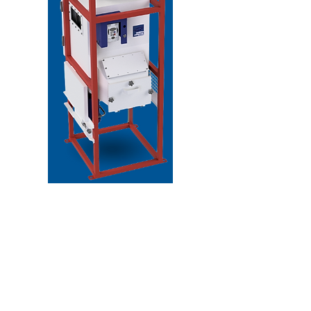
Principio de Funcionamiento
Los granos se introducen en la parte
superior de manera manual o asistida
mecánicamente (por ejemplo, mediante
un elevador de cangilones), iniciando un
flujo continuo a través de dos cilindros
separadores internos. Estos cilindros,