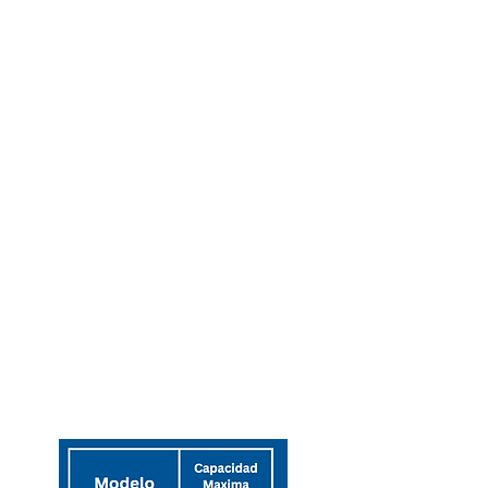
equipados con elementos de pulido
especializados, son impulsados por un
motor eléctrico conectado a una
transmisión de poleas que genera la
rotación precisa de sus ejes.
La fricción controlada entre los granos y
los componentes de la máquina,
remueve las capas de suciedad y costra
adheridas a la superficie del grano,
logrando un pulido uniforme y brillante
sin dañar la integridad del producto.
Este proceso eficiente, con controles
ajustables para velocidad y presión,
asegura un rendimiento óptimo y mínimo
desperdicio.
Especificaciones